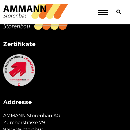
Primary
Sidebar
Zertifikate
Addresse
AMMANN Storenbau AG
Zürcherstrasse 79
8406 Winterthur