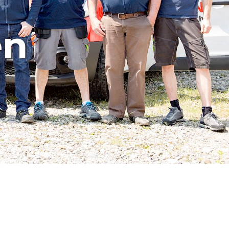
amellen A
en
/Schiebeladen
den aus Holz