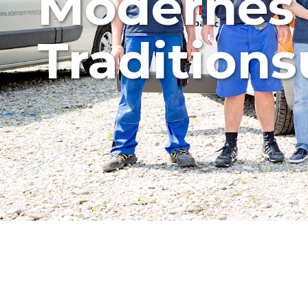
Modernes
PENDALEX
Tradition
AMBIENTE nova
CASTELLO
PALAZZO
Lamellenstoren
Lamisol
Grinotex
Metalunic
VANTA