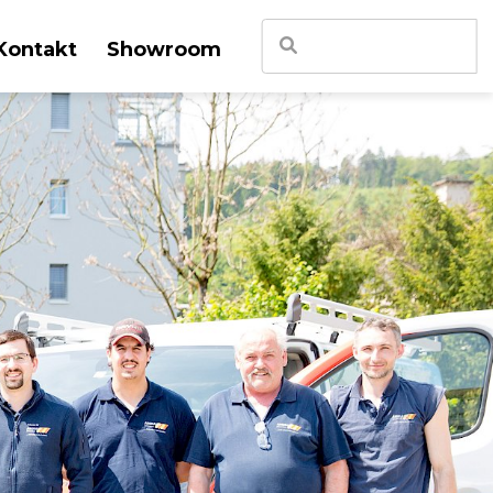
Suchen
Kontakt
Showroom
nach:
sen
gen
LINO
va
nsterläden
che Lamellen