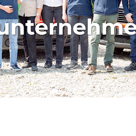
E
TARGA
Feste L
sunternehm
Klapp- 
Klappla
Rollladen
Ecomont
Montfix
Holzrollladen
ROLPAC – Faltladen
Secure