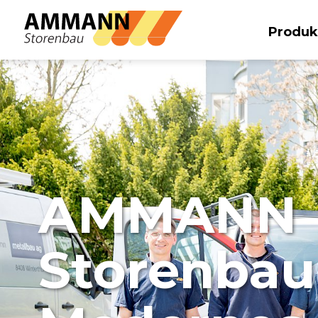
Produk
STOBAG
Sonnenstoren
Sonnenstoren /
Markisen
Kassetten-Markisen
Freistehende
Markisen
AMMANN
Fassaden-Markisen
Storenbau
Sonnenschirme
SOMBRANO