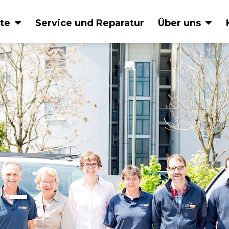
te
Service und Reparatur
Über uns
Glasdachsysteme
Terras
Lösun
Glasdach NYON
PERGO
Glasdach VETRO FINO
Plaza Vi
Lamellendach
BAVONA
Q.bus
Faltdach BAVONA
 –
Wintergartenbeschattungen
Alu-Fe
ARNEX
Bewegli