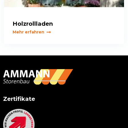
Holzrollladen
Mehr erfahren
Primary
Sidebar
Zertifikate