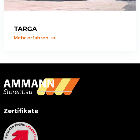
TARGA
Mehr erfahren
Primary
Sidebar
Zertifikate