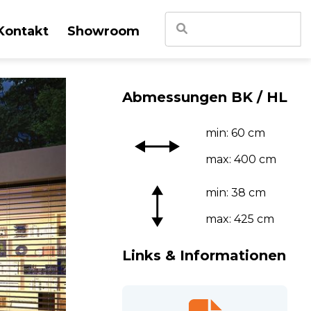
Suchen
Kontakt
Showroom
nach:
sen
gen
Abmessungen BK / HL
LINO
va
min: 60 cm
max: 400 cm
min: 38 cm
max: 425 cm
Links & Informationen
nsterläden
che Lamellen