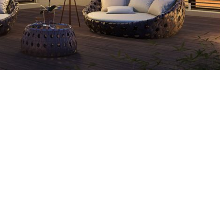
E
TARGA
Feste L
Klapp- 
Klappla
Rollladen
Ecomont
Montfix
Holzrollladen
ROLPAC – Faltladen
Secure