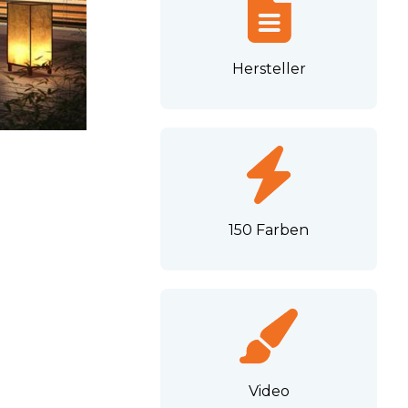
amellen A
Hersteller
/Schiebeladen
den aus Holz
150 Farben
Video