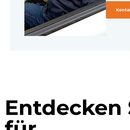
Konta
Entdecken 
für