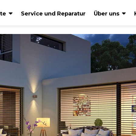
te
Service und Reparatur
Über uns
Glasdachsysteme
Terras
Lösun
Glasdach NYON
PERGO
Glasdach VETRO FINO
Plaza Vi
Lamellendach
BAVONA
Q.bus
Faltdach BAVONA
Wintergartenbeschattungen
Alu-Fe
ARNEX
Bewegli