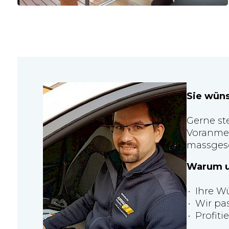
Sie wün
Gerne st
Voranmel
massgesc
Warum u
Ihre W
Wir pa
Profit