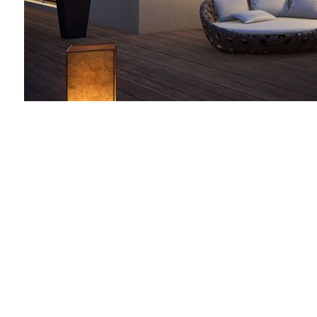
PENDALEX
AMBIENTE nova
CASTELLO
PALAZZO
Lamellenstoren
Lamisol
Grinotex
Metalunic
VANTA