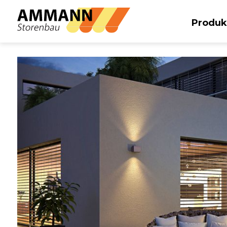
Produk
STOBAG
Sonnenstoren
Sonnenstoren /
Markisen
Kassetten-Markisen
Freistehende
Markisen
Fassaden-Markisen
Sonnenschirme
SOMBRANO