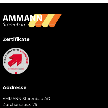
Primary
Sidebar
Zertifikate
Addresse
AMMANN Storenbau AG
Zürcherstrasse 79