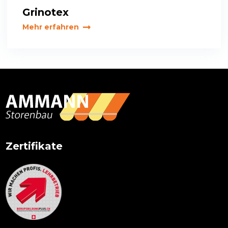
Grinotex
Mehr erfahren
Primary
Sidebar
Zertifikate