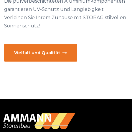
Die pulverbeschichteten Aluminiumkomponenten
garantieren UV-Schutz und Langlebigkeit.
Verleihen Sie Ihrem Zuhause mit STOBAG stilvollen
Sonnenschutz!
Vielfalt und Qualität
Primary
Sidebar