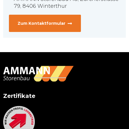
79, 8406 Winterthur
Zum Kontaktformular
Primary
Sidebar
Zertifikate