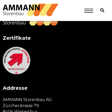
Primary
Sidebar
Zertifikate
Addresse
AMMANN Storenbau AG
Zürcherstrasse 79
8406 Winterthur